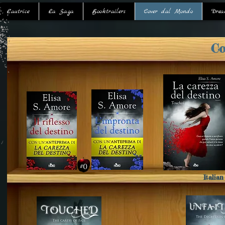
L'autrice
La Saga
Booktrailers
Cover dal Mondo
Drea
Co
Italia